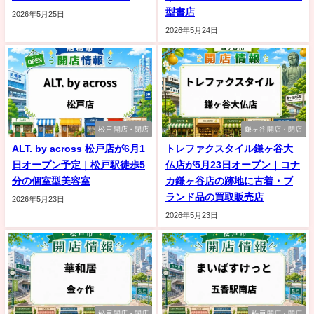
型書店
2026年5月25日
2026年5月24日
松戸 開店・閉店
鎌ヶ谷 開店・閉店
ALT. by across 松戸店が6月1
トレファクスタイル鎌ヶ谷大
日オープン予定｜松戸駅徒歩5
仏店が5月23日オープン｜コナ
分の個室型美容室
カ鎌ヶ谷店の跡地に古着・ブ
ランド品の買取販売店
2026年5月23日
2026年5月23日
松戸 開店・閉店
松戸 開店・閉店