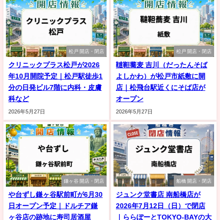
松戸 開店・閉店
松戸 開店・閉店
クリニックプラス松戸が2026
韃靼蕎麦 吉川（だったんそば
年10月開院予定｜松戸駅徒歩1
よしかわ）が松戸市紙敷に開
分の日発ビル7階に内科・皮膚
店｜松飛台駅近くにそば店が
科など
オープン
2026年5月27日
2026年5月27日
鎌ヶ谷 開店・閉店
船橋 開店・閉店
や台ずし鎌ヶ谷駅前町が6月30
ジュンク堂書店 南船橋店が
日オープン予定｜ドルチア鎌
2026年7月12日（日）で閉店
ヶ谷店の跡地に寿司居酒屋
｜ららぽーとTOKYO-BAYの大