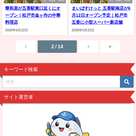
華和居が五香駅東口近くにオ
まいばすけっと 五香駅南店が6
ープン！松戸市金ヶ作の中華
月12日オープン予定｜松戸市
料理店
五香に小型スーパー新店舗
2026年5月22日
2026年5月22日
2 / 14
キーワード検索
サイト運営者