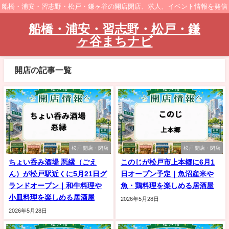
船橋・浦安・習志野・松戸・鎌ヶ谷の開店閉店、求人、イベント情報を発信
船橋・浦安・習志野・松戸・鎌
ヶ谷まちナビ
開店の記事一覧
松戸 開店・閉店
松戸 開店・閉店
ちょい呑み酒場 忢縁（ごえ
このじが松戸市上本郷に6月1
ん）が松戸駅近くに5月21日グ
日オープン予定｜魚沼産米や
ランドオープン｜和牛料理や
魚・鶏料理を楽しめる居酒屋
小皿料理を楽しめる居酒屋
2026年5月28日
2026年5月28日