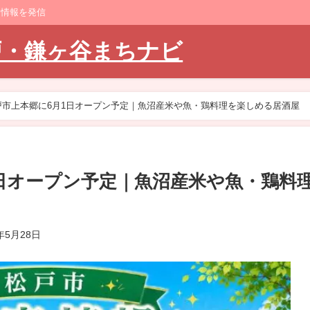
ト情報を発信
戸・鎌ヶ谷まちナビ
戸市上本郷に6月1日オープン予定｜魚沼産米や魚・鶏料理を楽しめる居酒屋
日オープン予定｜魚沼産米や魚・鶏料
6年5月28日