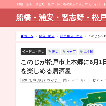
船橋・浦安・習志野・松戸・鎌ヶ谷の開店閉店、求人、イベン
船橋・浦安・習志野・松
ホーム
開店・閉店
松戸 開店・閉店
このじが松
松戸 開店・閉店
開店
松戸市
上本郷
このじが松戸市上本郷に6月1
を楽しめる居酒屋
2026年5月28日
202
記事にはPRが含まれています。