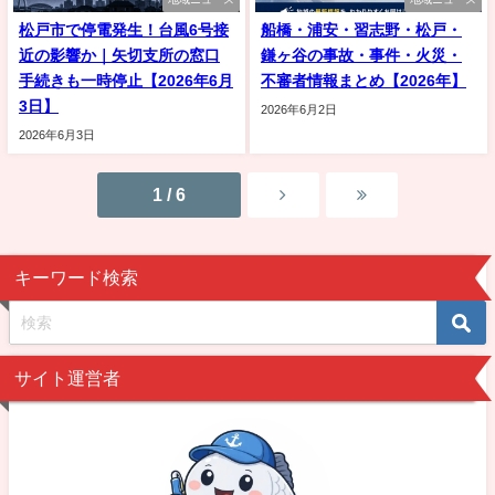
松戸市で停電発生！台風6号接
船橋・浦安・習志野・松戸・
近の影響か｜矢切支所の窓口
鎌ヶ谷の事故・事件・火災・
手続きも一時停止【2026年6月
不審者情報まとめ【2026年】
3日】
2026年6月2日
2026年6月3日
1 / 6
キーワード検索
サイト運営者