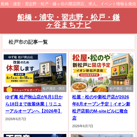
船橋・浦安・習志野・松戸・鎌ヶ谷の開店閉店、求人、イベント情報を発信
船橋・浦安・習志野・松戸・鎌
ヶ谷まちナビ
松戸市の記事一覧
松戸 開店・閉店
松戸 開店・閉店
ゆず庵 松戸秋山店が6月1日か
松屋・松のや新松戸店が2026
ら18日まで改装休業｜リニュ
年8月オープン予定｜イオン新
ーアルオープンへ【2026年】
松戸店前のM-siteビルに複合
店
2026年6月7日
2026年6月7日