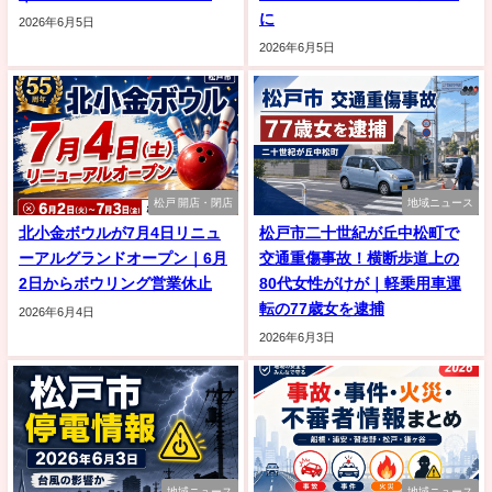
に
2026年6月5日
2026年6月5日
松戸 開店・閉店
地域ニュース
北小金ボウルが7月4日リニュ
松戸市二十世紀が丘中松町で
ーアルグランドオープン｜6月
交通重傷事故！横断歩道上の
2日からボウリング営業休止
80代女性がけが｜軽乗用車運
転の77歳女を逮捕
2026年6月4日
2026年6月3日
地域ニュース
地域ニュース