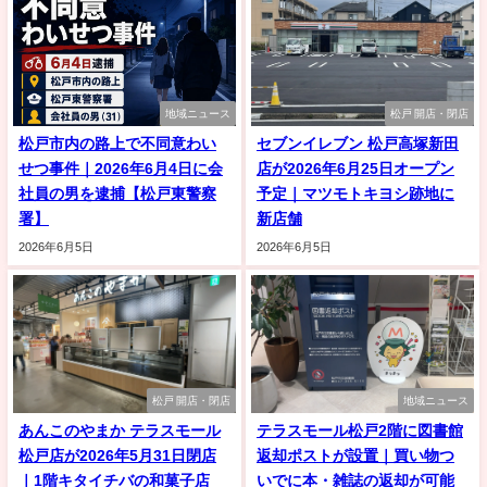
地域ニュース
松戸 開店・閉店
松戸市内の路上で不同意わい
セブンイレブン 松戸高塚新田
せつ事件｜2026年6月4日に会
店が2026年6月25日オープン
社員の男を逮捕【松戸東警察
予定｜マツモトキヨシ跡地に
署】
新店舗
2026年6月5日
2026年6月5日
松戸 開店・閉店
地域ニュース
あんこのやまか テラスモール
テラスモール松戸2階に図書館
松戸店が2026年5月31日閉店
返却ポストが設置｜買い物つ
｜1階キタイチバの和菓子店
いでに本・雑誌の返却が可能