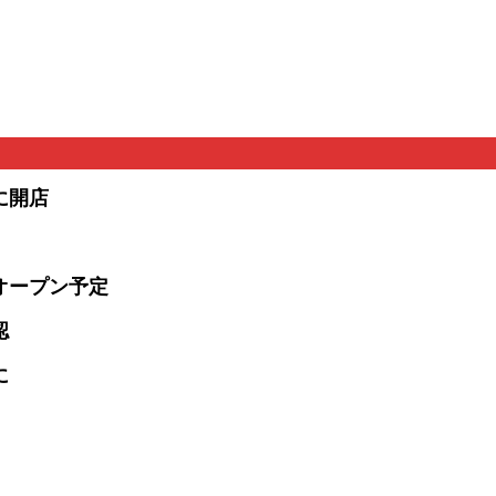
に開店
オープン予定
認
に