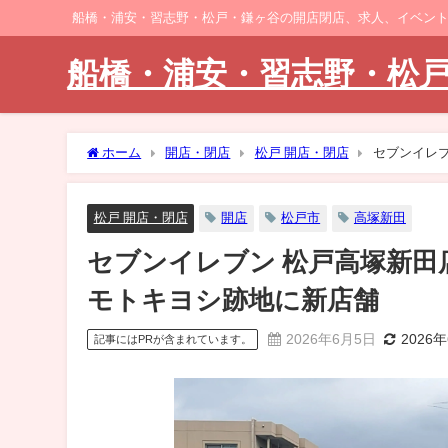
船橋・浦安・習志野・松戸・鎌ヶ谷の開店閉店、求人、イベン
船橋・浦安・習志野・松
ホーム
開店・閉店
松戸 開店・閉店
セブンイレブ
松戸 開店・閉店
開店
松戸市
高塚新田
セブンイレブン 松戸高塚新田店
モトキヨシ跡地に新店舗
2026年6月5日
2026
記事にはPRが含まれています。