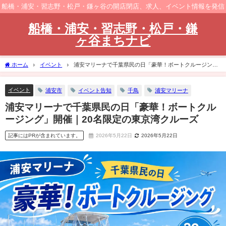
船橋・浦安・習志野・松戸・鎌ヶ谷の開店閉店、求人、イベント情報を発信
船橋・浦安・習志野・松戸・鎌
ヶ谷まちナビ
ホーム
イベント
浦安マリーナで千葉県民の日「豪華！ボートクルージン
グ」開催｜20名限定の東京湾クルーズ
イベント
浦安市
イベント告知
千鳥
浦安マリーナ
浦安マリーナで千葉県民の日「豪華！ボートクル
ージング」開催｜20名限定の東京湾クルーズ
記事にはPRが含まれています。
2026年5月22日
2026年5月22日