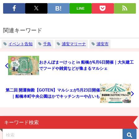
LINE
関連キーワード
イベント告知
千鳥
浦安マリーナ
浦安市
おさんぽまーけっと in 船橋が6月6日開催｜大矢建工
でフードや雑貨などが集まるマルシェ
第二回 開運御殿【GOTEN】マルシェが5月23日開催
｜船橋本町中央公園ほかでキッチンカーや占いも
キーワード検索