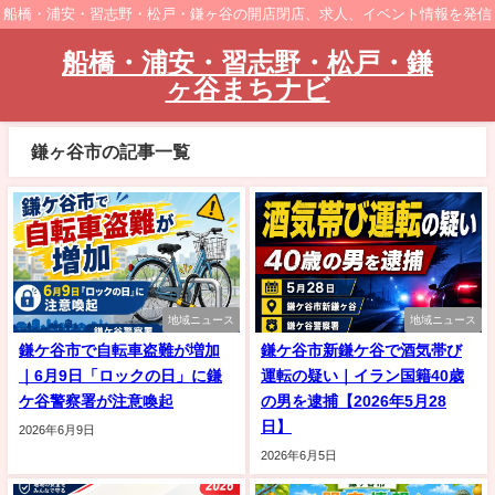
船橋・浦安・習志野・松戸・鎌ヶ谷の開店閉店、求人、イベント情報を発信
船橋・浦安・習志野・松戸・鎌
ヶ谷まちナビ
鎌ヶ谷市の記事一覧
地域ニュース
地域ニュース
鎌ケ谷市で自転車盗難が増加
鎌ケ谷市新鎌ケ谷で酒気帯び
｜6月9日「ロックの日」に鎌
運転の疑い｜イラン国籍40歳
ケ谷警察署が注意喚起
の男を逮捕【2026年5月28
日】
2026年6月9日
2026年6月5日