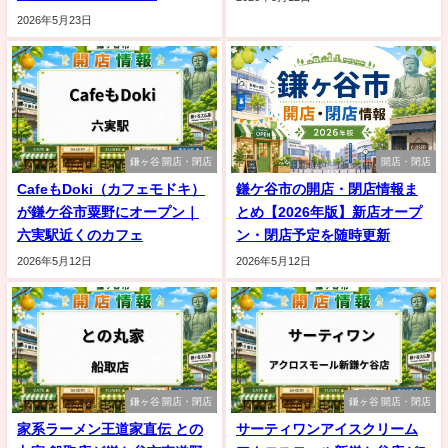
2026年5月23日
鎌ヶ谷 開店・閉店
開店・閉店
CafeもDoki（カフェモドキ）
鎌ケ谷市の開店・閉店情報ま
が鎌ケ谷市粟野にオープン｜
とめ【2026年版】新店オープ
六実駅近くのカフェ
ン・閉店予定を随時更新
2026年5月12日
2026年5月12日
鎌ヶ谷 開店・閉店
鎌ヶ谷 開店・閉店
家系ラーメン王道家直伝 との
サーティワンアイスクリーム