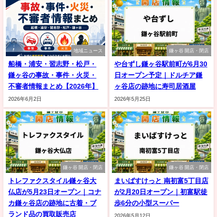
地域ニュース
鎌ヶ谷 開店・閉店
船橋・浦安・習志野・松戸・
や台ずし鎌ヶ谷駅前町が6月30
鎌ヶ谷の事故・事件・火災・
日オープン予定｜ドルチア鎌
不審者情報まとめ【2026年】
ヶ谷店の跡地に寿司居酒屋
2026年6月2日
2026年5月25日
鎌ヶ谷 開店・閉店
鎌ヶ谷 開店・閉店
トレファクスタイル鎌ヶ谷大
まいばすけっと 南初富5丁目店
仏店が5月23日オープン｜コナ
が2月20日オープン｜初富駅徒
カ鎌ヶ谷店の跡地に古着・ブ
歩6分の小型スーパー
ランド品の買取販売店
2026年5月12日