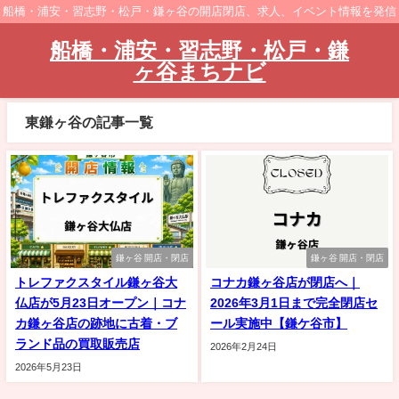
船橋・浦安・習志野・松戸・鎌ヶ谷の開店閉店、求人、イベント情報を発信
船橋・浦安・習志野・松戸・鎌
ヶ谷まちナビ
東鎌ヶ谷の記事一覧
鎌ヶ谷 開店・閉店
鎌ヶ谷 開店・閉店
トレファクスタイル鎌ヶ谷大
コナカ鎌ヶ谷店が閉店へ｜
仏店が5月23日オープン｜コナ
2026年3月1日まで完全閉店セ
カ鎌ヶ谷店の跡地に古着・ブ
ール実施中【鎌ケ谷市】
ランド品の買取販売店
2026年2月24日
2026年5月23日