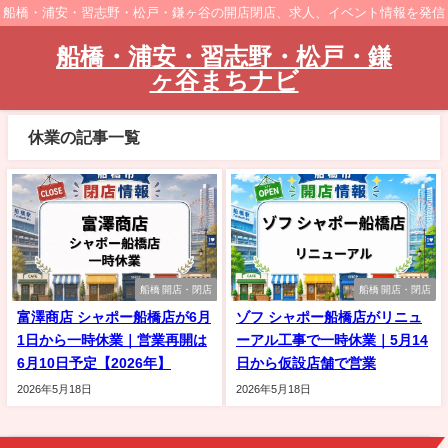
船橋・浦安・習志野・松戸・鎌ヶ谷の開店閉店、求人、イベント情報を発信
船橋・浦安・習志野・松戸・鎌
ヶ谷まちナビ
休業の記事一覧
船橋 開店・閉店
船橋 開店・閉店
富澤商店 シャポー船橋店が6月
ゾフ シャポー船橋店がリニュ
1日から一時休業｜営業再開は
ーアル工事で一時休業｜5月14
6月10日予定【2026年】
日から仮設店舗で営業
2026年5月18日
2026年5月18日