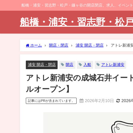
船橋・浦安・習志野・松戸・鎌ヶ谷の開店閉店、求人、イベン
船橋・浦安・習志野・松
ホーム
開店・閉店
浦安 開店・閉店
アトレ新浦安
浦安 開店・閉店
開店
入船
アトレ新浦安
アトレ新浦安の成城石井イート
ルオープン】
2026年2月10日
202
記事にはPRが含まれています。