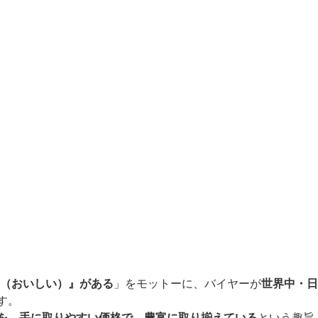
SHII（おいしい）』がある
」をモットーに、バイヤーが
世界中・
す。
を、手に取りやすい価格で、豊富に取り揃えている
という趣旨