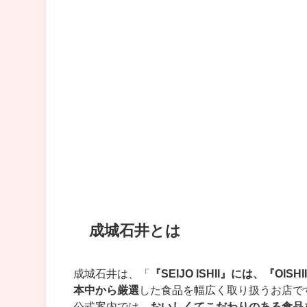
成城石井とは
成城石井は、「
『SEIJO ISHII』には、『OI
本中から厳選
した食品を幅広く取り扱うお店で
公式案内では、
おいしくてこだわりのある食品