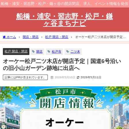
船橋・浦安・習志野・松戸・鎌ヶ谷の開店閉店、求人、イベント情報を発信
船橋・浦安・習志野・松戸・鎌
ヶ谷まちナビ
ホーム
開店・閉店
松戸 開店・閉店
オーケー松戸二ツ木店が開店予定｜
国道6号沿いの旧小山ガーデン跡地に出店へ
松戸 開店・閉店
開店
松戸市
二ツ木
オーケー松戸二ツ木店が開店予定｜国道6号沿い
の旧小山ガーデン跡地に出店へ
記事にはPRが含まれています。
2026年5月10日
2026年5月11日