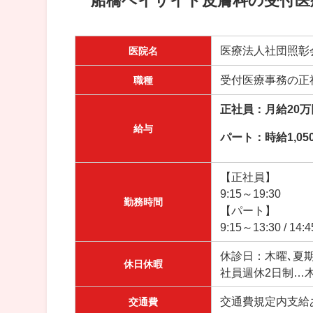
船橋ベイサイド皮膚科の受付医
医療法人社団照彰
医院名
受付医療事務の正
職種
正社員：月給20
給与
パート
：時給1,05
【正社員】
9:15～19:30
勤務時間
【パート】
9:15～13:30 /
休診日：木曜､夏
休日休暇
社員週休2日制…木
交通費規定内支給
交通費