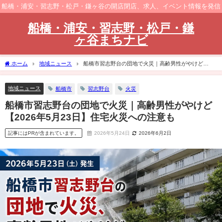
船橋・浦安・習志野・松戸・鎌ヶ谷の開店閉店、求人、イベント情報を発信
船橋・浦安・習志野・松戸・鎌
ヶ谷まちナビ
ホーム
地域ニュース
船橋市習志野台の団地で火災｜高齢男性がやけど
【2026年5月23日】住宅火災への注意も
地域ニュース
船橋市
習志野台
火災
船橋市習志野台の団地で火災｜高齢男性がやけど
【2026年5月23日】住宅火災への注意も
記事にはPRが含まれています。
2026年5月24日
2026年6月2日