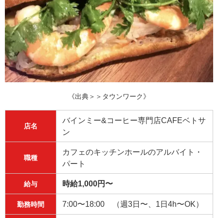
《出典＞＞タウンワーク》
バインミー&コーヒー専門店CAFEベトサ
店名
ン
カフェのキッチンホールのアルバイト・
職種
パート
時給1,000円〜
給与
7:00〜18:00 （週3日〜、1日4h〜OK）
勤務時間